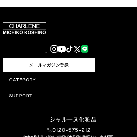
Instagram
YouTube
TikTok
X
LINE
(Twitter)
メールマガジン登録
CATEGORY
すべての商品一覧
コスメティックス
SUPPORT
サプリメント・保健機能食品
ご利用ガイド
食品・飲料
お問い合わせ
お悩み・効果
0120-575-212