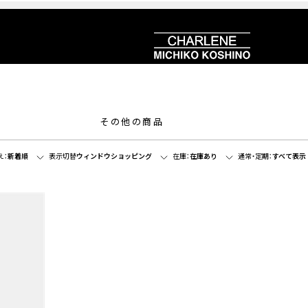
その他の商品
え：
新着順
表示切替
ウィンドウショッピング
在庫：
在庫あり
通常・定期：
すべて表示