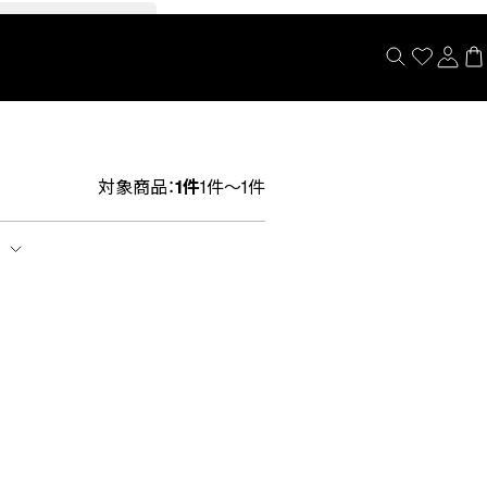
閉じる
対象商品：
1件
1件～1件