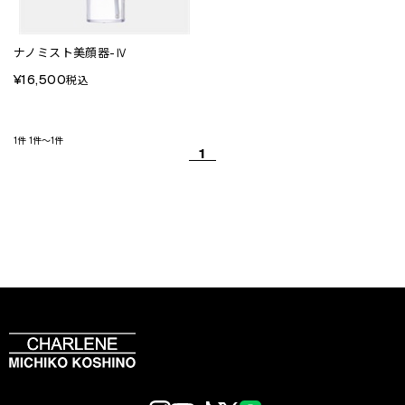
ナノミスト美顔器-Ⅳ
¥16,500
税込
1件
1件～1件
1