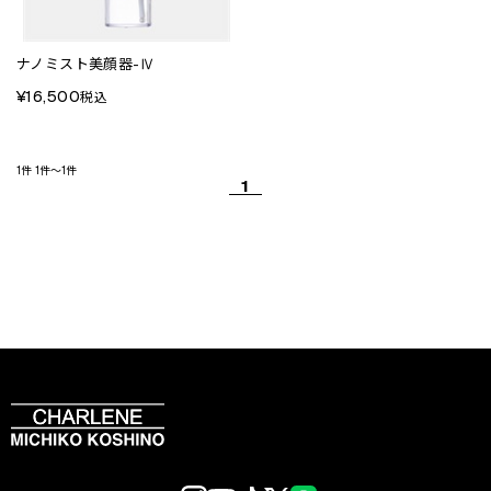
ナノミスト美顔器-Ⅳ
¥16,500
税込
1件
1件～1件
1