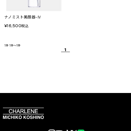
ナノミスト美顔器-Ⅳ
¥16,500
税込
1件
1件～1件
1