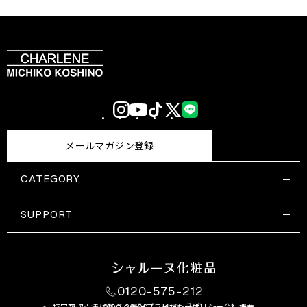
Instagram
YouTube
TikTok
X
LINE
(Twitter)
メールマガジン登録
CATEGORY
すべての商品一覧
コスメティックス
SUPPORT
サプリメント・保健機能食品
ご利用ガイド
食品・飲料
お問い合わせ
お悩み・効果
0120-575-212