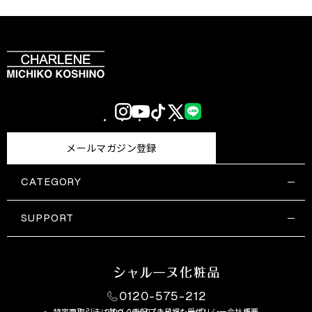
Instagram
YouTube
TikTok
X
LINE
(Twitter)
メールマガジン登録
CATEGORY
すべての商品一覧
コスメティックス
SUPPORT
サプリメント・保健機能食品
ご利用ガイド
食品・飲料
お問い合わせ
お悩み・効果
0120-575-212