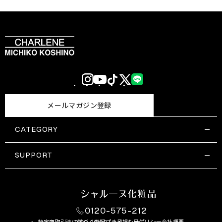
Instagram
YouTube
TikTok
X
LINE
(Twitter)
メールマガジン登録
CATEGORY
すべての商品一覧
コスメティックス
SUPPORT
サプリメント・保健機能食品
ご利用ガイド
食品・飲料
お問い合わせ
お悩み・効果
0120-575-212