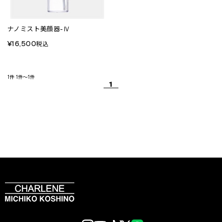
ナノミスト美顔器-Ⅳ
¥16,500
税込
1件
1件～1件
1