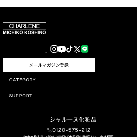
Instagram
YouTube
TikTok
X
LINE
(Twitter)
メールマガジン登録
CATEGORY
すべての商品一覧
コスメティックス
SUPPORT
サプリメント・保健機能食品
ご利用ガイド
食品・飲料
お問い合わせ
お悩み・効果
0120-575-212