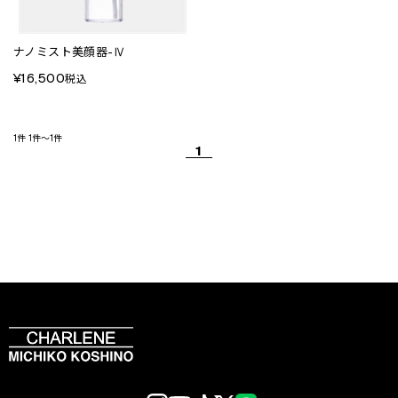
ナノミスト美顔器-Ⅳ
¥16,500
税込
1件
1件～1件
1