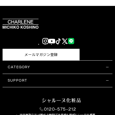
Instagram
YouTube
TikTok
X
LINE
(Twitter)
メールマガジン登録
CATEGORY
すべての商品一覧
コスメティックス
SUPPORT
サプリメント・保健機能食品
ご利用ガイド
食品・飲料
お問い合わせ
お悩み・効果
0120-575-212