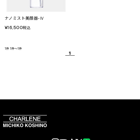
ナノミスト美顔器-Ⅳ
¥16,500
税込
1件
1件～1件
1