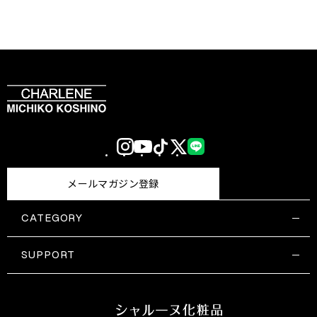
Instagram
YouTube
TikTok
X
LINE
(Twitter)
メールマガジン登録
CATEGORY
すべての商品一覧
コスメティックス
SUPPORT
サプリメント・保健機能食品
ご利用ガイド
食品・飲料
お問い合わせ
お悩み・効果