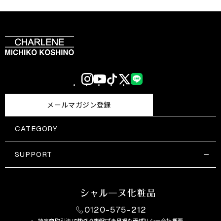
Instagram
YouTube
TikTok
X
LINE
(Twitter)
メールマガジン登録
CATEGORY
すべての商品一覧
コスメティックス
SUPPORT
サプリメント・保健機能食品
ご利用ガイド
食品・飲料
お問い合わせ
お悩み・効果
0120-575-212