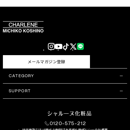
Instagram
YouTube
TikTok
X
LINE
(Twitter)
メールマガジン登録
CATEGORY
すべての商品一覧
コスメティックス
SUPPORT
サプリメント・保健機能食品
ご利用ガイド
食品・飲料
お問い合わせ
お悩み・効果
0120-575-212