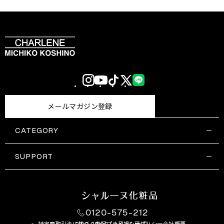
Instagram
YouTube
TikTok
X
LINE
(Twitter)
メールマガジン登録
CATEGORY
すべての商品一覧
コスメティックス
SUPPORT
サプリメント・保健機能食品
ご利用ガイド
食品・飲料
お問い合わせ
お悩み・効果
0120-575-212