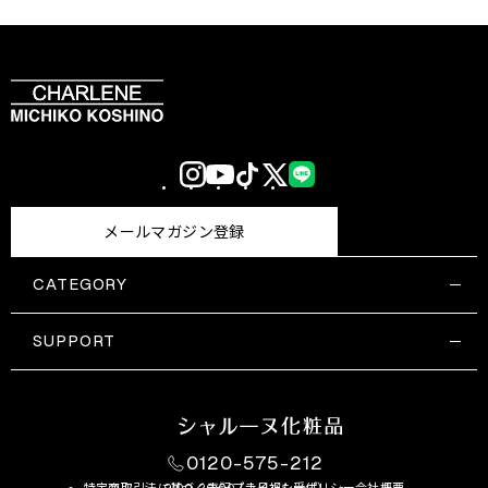
Instagram
YouTube
TikTok
X
LINE
(Twitter)
メールマガジン登録
CATEGORY
すべての商品一覧
コスメティックス
SUPPORT
サプリメント・保健機能食品
ご利用ガイド
食品・飲料
お問い合わせ
お悩み・効果
0120-575-212