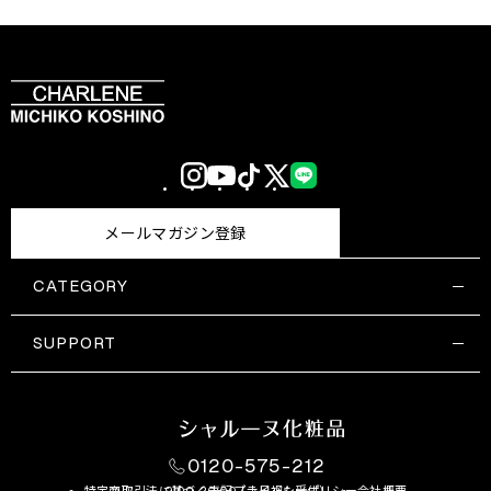
Instagram
YouTube
TikTok
X
LINE
(Twitter)
メールマガジン登録
CATEGORY
すべての商品一覧
コスメティックス
SUPPORT
サプリメント・保健機能食品
ご利用ガイド
食品・飲料
お問い合わせ
お悩み・効果
0120-575-212