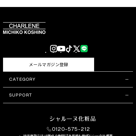
Instagram
YouTube
TikTok
X
LINE
(Twitter)
メールマガジン登録
CATEGORY
すべての商品一覧
コスメティックス
SUPPORT
サプリメント・保健機能食品
ご利用ガイド
食品・飲料
お問い合わせ
お悩み・効果
0120-575-212