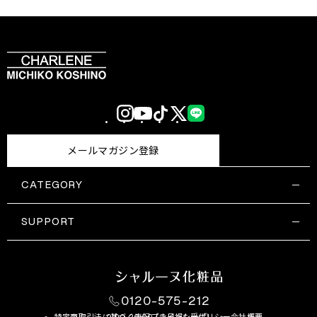
Instagram
YouTube
TikTok
X
LINE
(Twitter)
メールマガジン登録
CATEGORY
すべての商品一覧
コスメティックス
SUPPORT
サプリメント・保健機能食品
ご利用ガイド
食品・飲料
お問い合わせ
お悩み・効果
0120-575-212