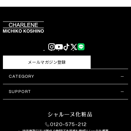
Instagram
YouTube
TikTok
X
LINE
(Twitter)
メールマガジン登録
CATEGORY
すべての商品一覧
コスメティックス
SUPPORT
サプリメント・保健機能食品
ご利用ガイド
食品・飲料
お問い合わせ
お悩み・効果
0120-575-212