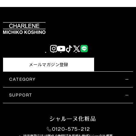
Instagram
YouTube
TikTok
X
LINE
(Twitter)
メールマガジン登録
CATEGORY
すべての商品一覧
コスメティックス
SUPPORT
サプリメント・保健機能食品
ご利用ガイド
食品・飲料
お問い合わせ
お悩み・効果
0120-575-212