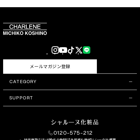
Instagram
YouTube
TikTok
X
LINE
(Twitter)
メールマガジン登録
CATEGORY
すべての商品一覧
コスメティックス
SUPPORT
サプリメント・保健機能食品
ご利用ガイド
食品・飲料
お問い合わせ
お悩み・効果
0120-575-212