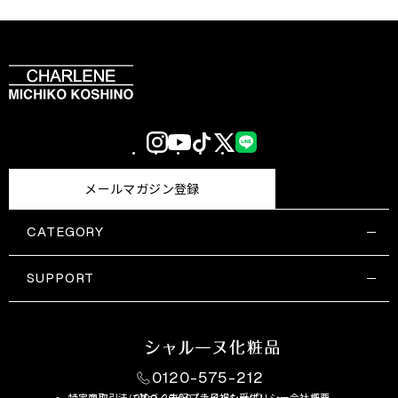
Instagram
YouTube
TikTok
X
LINE
(Twitter)
メールマガジン登録
CATEGORY
すべての商品一覧
コスメティックス
SUPPORT
サプリメント・保健機能食品
ご利用ガイド
食品・飲料
お問い合わせ
お悩み・効果
0120-575-212