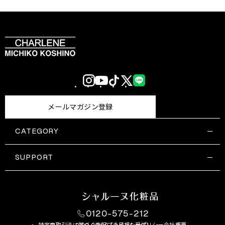
Instagram
YouTube
TikTok
X
LINE
(Twitter)
メールマガジン登録
CATEGORY
すべての商品一覧
コスメティックス
SUPPORT
サプリメント・保健機能食品
ご利用ガイド
食品・飲料
お問い合わせ
お悩み・効果
0120-575-212