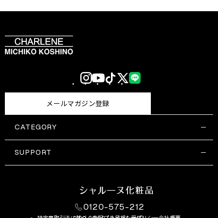
Instagram
YouTube
TikTok
X
LINE
(Twitter)
メールマガジン登録
CATEGORY
すべての商品一覧
コスメティックス
SUPPORT
サプリメント・保健機能食品
ご利用ガイド
食品・飲料
お問い合わせ
お悩み・効果
0120-575-212