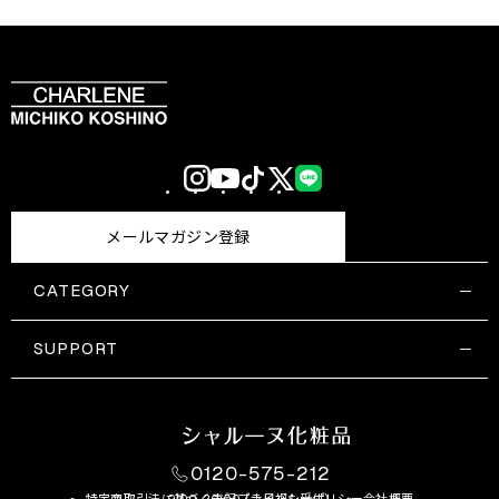
Instagram
YouTube
TikTok
X
LINE
(Twitter)
メールマガジン登録
CATEGORY
すべての商品一覧
コスメティックス
SUPPORT
サプリメント・保健機能食品
ご利用ガイド
食品・飲料
お問い合わせ
お悩み・効果
0120-575-212