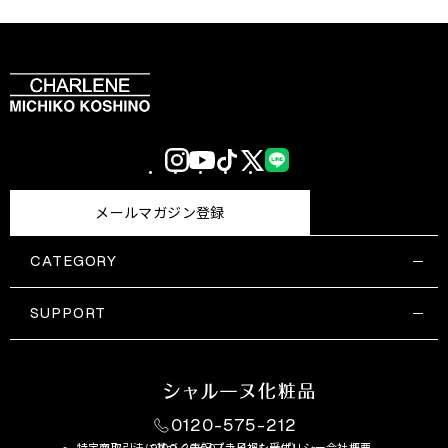
Instagram
YouTube
TikTok
X
LINE
(Twitter)
メールマガジン登録
CATEGORY
すべての商品一覧
コスメティックス
SUPPORT
サプリメント・保健機能食品
ご利用ガイド
食品・飲料
お問い合わせ
お悩み・効果
0120-575-212