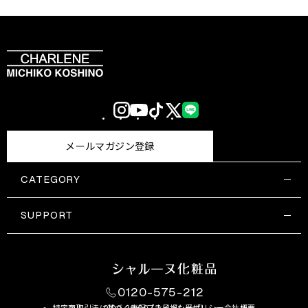
Instagram
YouTube
TikTok
X
LINE
(Twitter)
メールマガジン登録
CATEGORY
すべての商品一覧
コスメティックス
SUPPORT
サプリメント・保健機能食品
ご利用ガイド
食品・飲料
お問い合わせ
お悩み・効果
0120-575-212