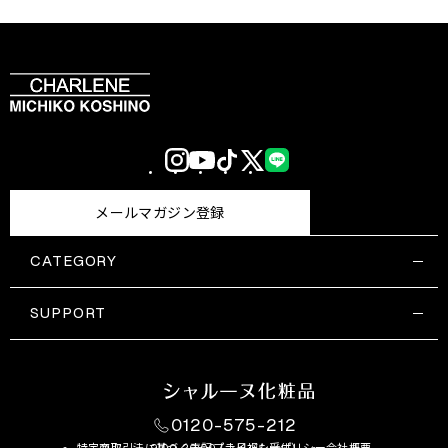
Instagram
YouTube
TikTok
X
LINE
(Twitter)
メールマガジン登録
CATEGORY
すべての商品一覧
コスメティックス
SUPPORT
サプリメント・保健機能食品
ご利用ガイド
食品・飲料
お問い合わせ
お悩み・効果
0120-575-212