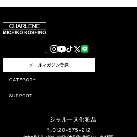
Instagram
YouTube
TikTok
X
LINE
(Twitter)
メールマガジン登録
CATEGORY
すべての商品一覧
コスメティックス
SUPPORT
サプリメント・保健機能食品
ご利用ガイド
食品・飲料
お問い合わせ
お悩み・効果
0120-575-212