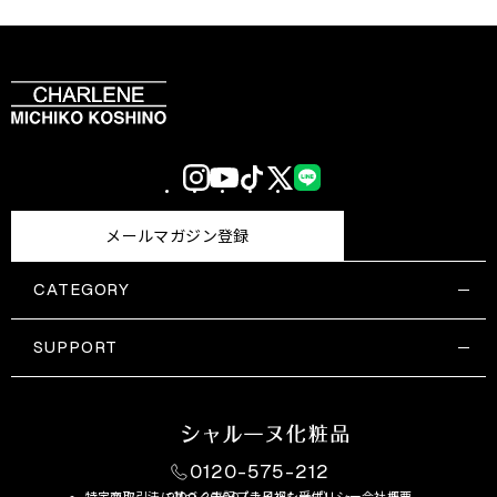
Instagram
YouTube
TikTok
X
LINE
(Twitter)
メールマガジン登録
CATEGORY
すべての商品一覧
コスメティックス
SUPPORT
サプリメント・保健機能食品
ご利用ガイド
食品・飲料
お問い合わせ
お悩み・効果
0120-575-212