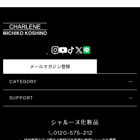
Instagram
YouTube
TikTok
X
LINE
(Twitter)
メールマガジン登録
CATEGORY
すべての商品一覧
コスメティックス
SUPPORT
サプリメント・保健機能食品
ご利用ガイド
食品・飲料
お問い合わせ
お悩み・効果
0120-575-212