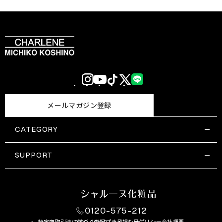
Instagram
YouTube
TikTok
X
LINE
(Twitter)
メールマガジン登録
CATEGORY
すべての商品一覧
コスメティックス
SUPPORT
サプリメント・保健機能食品
ご利用ガイド
食品・飲料
お問い合わせ
お悩み・効果
0120-575-212