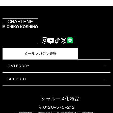
Instagram
YouTube
TikTok
X
LINE
(Twitter)
メールマガジン登録
CATEGORY
すべての商品一覧
コスメティックス
SUPPORT
サプリメント・保健機能食品
ご利用ガイド
食品・飲料
お問い合わせ
お悩み・効果
0120-575-212