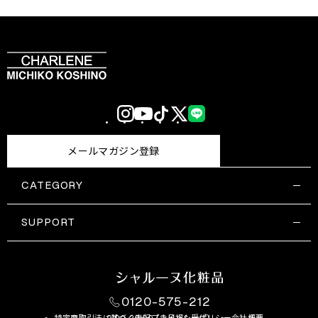
Instagram
YouTube
TikTok
X
LINE
(Twitter)
メールマガジン登録
CATEGORY
すべての商品一覧
コスメティックス
SUPPORT
サプリメント・保健機能食品
ご利用ガイド
食品・飲料
お問い合わせ
お悩み・効果
0120-575-212