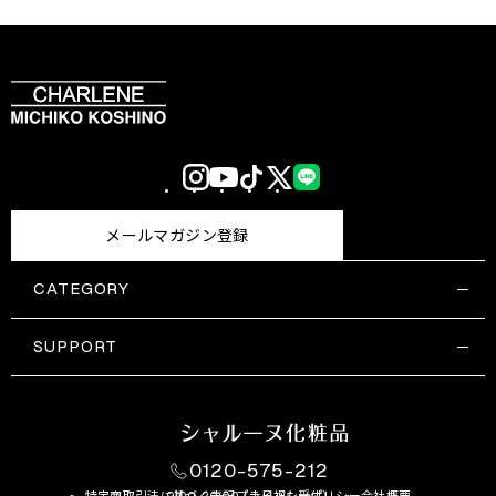
Instagram
YouTube
TikTok
X
LINE
(Twitter)
メールマガジン登録
CATEGORY
すべての商品一覧
コスメティックス
SUPPORT
サプリメント・保健機能食品
ご利用ガイド
食品・飲料
お問い合わせ
お悩み・効果
0120-575-212