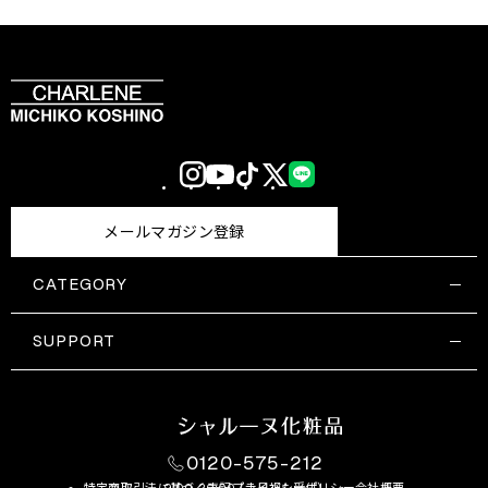
Instagram
YouTube
TikTok
X
LINE
(Twitter)
メールマガジン登録
CATEGORY
すべての商品一覧
コスメティックス
SUPPORT
サプリメント・保健機能食品
ご利用ガイド
食品・飲料
お問い合わせ
お悩み・効果
0120-575-212