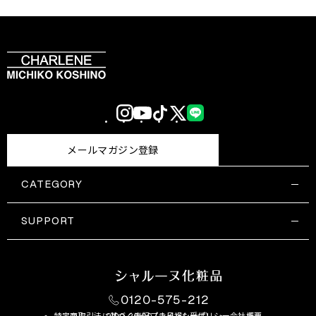
Instagram
YouTube
TikTok
X
LINE
(Twitter)
メールマガジン登録
CATEGORY
すべての商品一覧
コスメティックス
SUPPORT
サプリメント・保健機能食品
ご利用ガイド
食品・飲料
お問い合わせ
お悩み・効果
0120-575-212