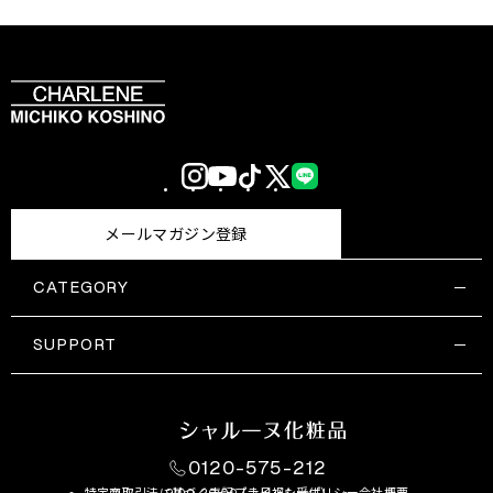
Instagram
YouTube
TikTok
X
LINE
(Twitter)
メールマガジン登録
CATEGORY
すべての商品一覧
コスメティックス
SUPPORT
サプリメント・保健機能食品
ご利用ガイド
食品・飲料
お問い合わせ
お悩み・効果
0120-575-212