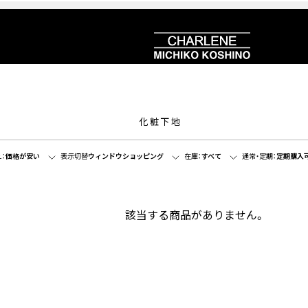
化粧下地
：
価格が安い
表示切替
ウィンドウショッピング
在庫：
すべて
通常・定期：
定期購入
該当する商品がありません。