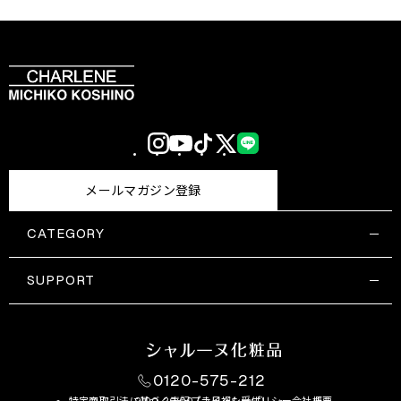
Instagram
YouTube
TikTok
X
LINE
(Twitter)
メールマガジン登録
CATEGORY
すべての商品一覧
コスメティックス
SUPPORT
サプリメント・保健機能食品
ご利用ガイド
食品・飲料
お問い合わせ
お悩み・効果
0120-575-212