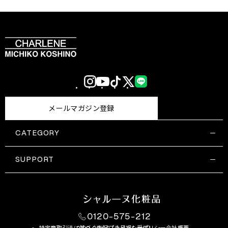
Instagram
YouTube
TikTok
X
LINE
(Twitter)
メールマガジン登録
CATEGORY
すべての商品一覧
コスメティックス
SUPPORT
サプリメント・保健機能食品
ご利用ガイド
食品・飲料
お問い合わせ
お悩み・効果
0120-575-212