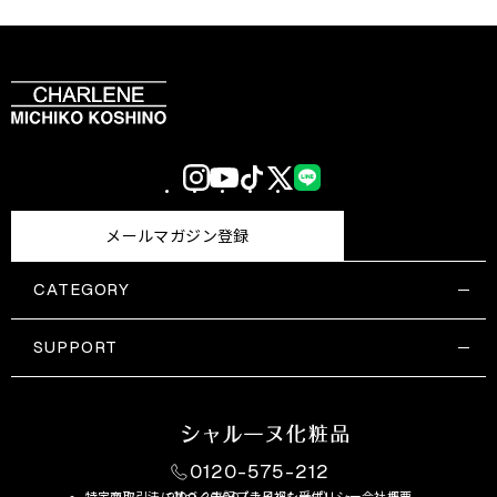
Instagram
YouTube
TikTok
X
LINE
(Twitter)
メールマガジン登録
CATEGORY
すべての商品一覧
コスメティックス
SUPPORT
サプリメント・保健機能食品
ご利用ガイド
食品・飲料
お問い合わせ
お悩み・効果
0120-575-212