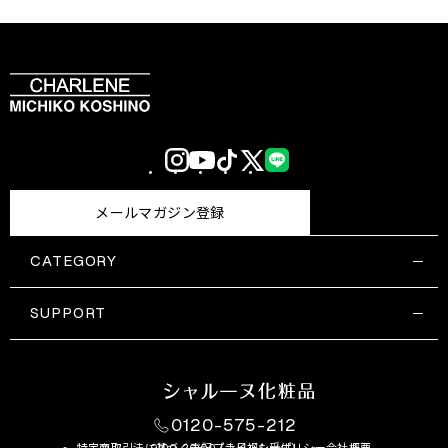
Instagram
YouTube
TikTok
X
LINE
(Twitter)
メールマガジン登録
CATEGORY
すべての商品一覧
コスメティックス
SUPPORT
サプリメント・保健機能食品
ご利用ガイド
食品・飲料
お問い合わせ
お悩み・効果
0120-575-212