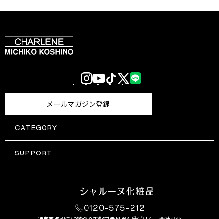
Instagram
YouTube
TikTok
X
LINE
(Twitter)
メールマガジン登録
CATEGORY
すべての商品一覧
コスメティックス
SUPPORT
サプリメント・保健機能食品
ご利用ガイド
食品・飲料
お問い合わせ
お悩み・効果
0120-575-212