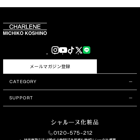
Instagram
YouTube
TikTok
X
LINE
(Twitter)
メールマガジン登録
CATEGORY
すべての商品一覧
コスメティックス
SUPPORT
サプリメント・保健機能食品
ご利用ガイド
食品・飲料
お問い合わせ
お悩み・効果
0120-575-212