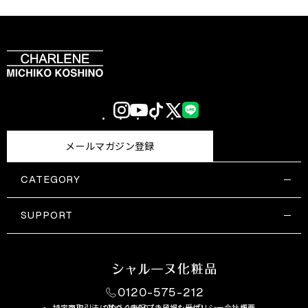
Instagram
YouTube
TikTok
X
LINE
(Twitter)
メールマガジン登録
CATEGORY
すべての商品一覧
コスメティックス
SUPPORT
サプリメント・保健機能食品
ご利用ガイド
食品・飲料
お問い合わせ
お悩み・効果
0120-575-212