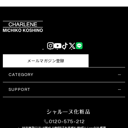
Instagram
YouTube
TikTok
X
LINE
(Twitter)
メールマガジン登録
CATEGORY
すべての商品一覧
コスメティックス
SUPPORT
サプリメント・保健機能食品
ご利用ガイド
食品・飲料
お問い合わせ
お悩み・効果
0120-575-212